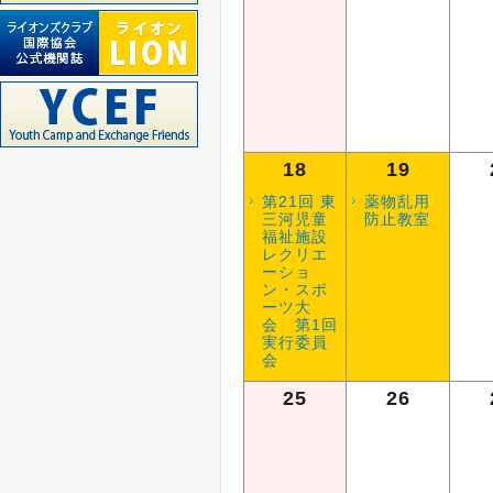
18
19
第21回 東
薬物乱用
三河児童
防止教室
福祉施設
レクリエ
ーショ
ン・スポ
ーツ大
会 第1回
実行委員
会
25
26