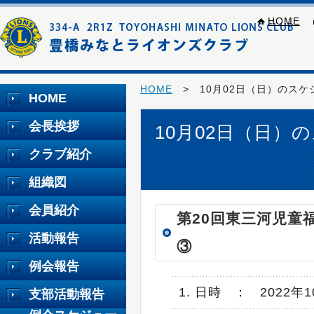
HOME
HOME
> 10月02日（日）のスケ
HOME
会長挨拶
10月02日（日）
クラブ紹介
組織図
会員紹介
第20回東三河児童
活動報告
③
例会報告
1. 日時
：
2022年
支部活動報告