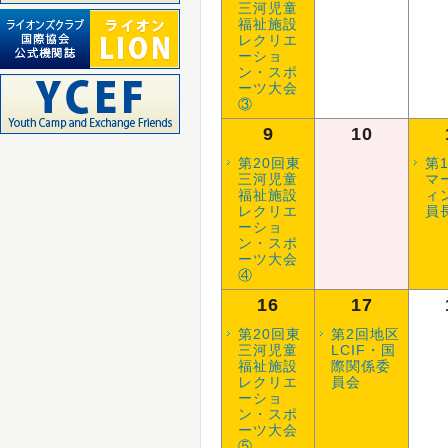
三河児童
福祉施設
レクリエ
ーショ
ン・スポ
ーツ大会
③
9
10
第20回東
第
三河児童
マ
福祉施設
ィ
レクリエ
員
ーショ
ン・スポ
ーツ大会
④
16
17
第20回東
第2回地区
三河児童
LCIF・国
福祉施設
際関係委
レクリエ
員会
ーショ
ン・スポ
ーツ大会
⑤