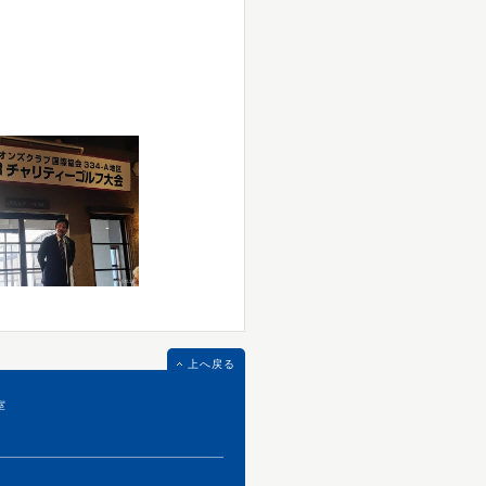
上へ戻る
室