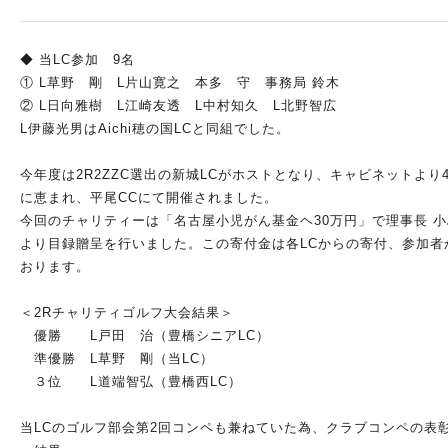
◆ 当LC参加 9名
① L草野 剛 L片山寛之 本多 守 事務局 鈴木
② L日向雅樹 L江崎友透 L中村知久 L北野智広
L伊藤光男はAichi穂の国LCと同組でした。
今年度は2R2ZZC選出の新城LCがホストとなり、キャビネットよ
に恵まれ、平尾CCにて開催されました。
今回のチャリティーは「名古屋小児がん基金ヘ30万円」で理事長 小島
より目録贈呈を行いました。この寄付金は各LCからの寄付、参加者
おります。
＜2Rチャリティゴルフ大会結果＞
優勝 L戸田 治（豊橋シニアLC）
準優勝 L草野 剛（当LC）
３位 L道端智弘（豊橋西LC）
当LCのゴルフ部会第2回コンペも兼ねていた為、クラブコンペの表