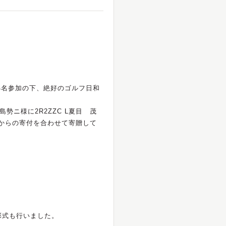
り4名参加の下、絶好のゴルフ日和
勢ニ様に2R2ZZC L夏目 茂
からの寄付を合わせて寄贈して
彰式も行いました。