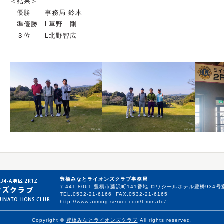
＜結果＞
優勝 事務局 鈴木
準優勝 L草野 剛
３位 L北野智広
豊橋みなとライオンズクラブ事務局
〒441-8061 豊橋市藤沢町141番地 ロワジールホテル豊橋934号
TEL.0532-21-6166 FAX.0532-21-6165
http://www.aiming-server.com/t-minato/
Copyright ©
豊橋みなとライオンズクラブ
All rights reserved.