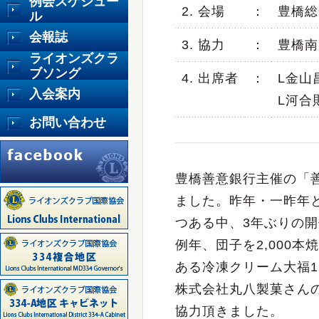
例会スケジュー
2. 会場
：
豊橋総
ル
会報誌
3. 協力
：
豊橋南
ライオンズクラ
ブソング
4. 出席者
：
L金山
入会案内
L河合
お問い合わせ
豊橋善意銀行主催の「善
ました。昨年・一昨年
つある中、3年ぶりの
例年、団子を2,000
ある冷凍クリーム大福1
株式会社丸八製菓さん
協力頂きました。