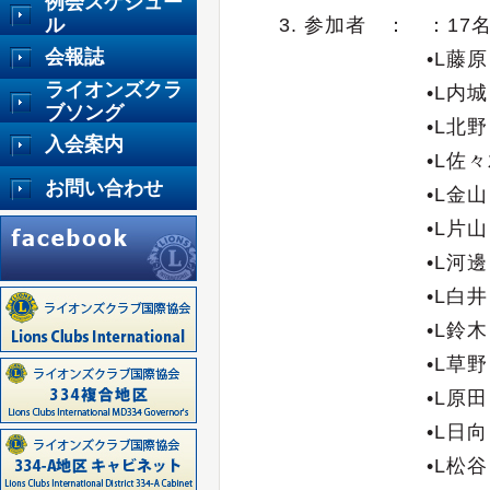
例会スケジュー
ル
3. 参加者
：
：17
会報誌
•L藤
ライオンズクラ
•L内
ブソング
•L北
入会案内
•L佐
お問い合わせ
•L金
•L片
•L河邊
•L白井
•L鈴木
•L草
•L原田
•L日向
•L松