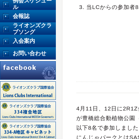
例会スケジュー
ル
3. 当LCからの参加者
会報誌
ライオンズクラ
ブソング
入会案内
お問い合わせ
4月11日、12日に2R
が豊橋総合動植物公園
以下8名で参加しました
にんじゃパークとはSA