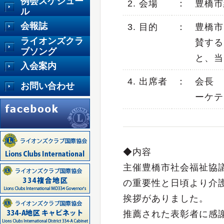
例会スケジュー
2. 会場
：
豊橋市
ル
会報誌
3. 目的
：
豊橋市
ライオンズクラ
賛する
ブソング
と、当
入会案内
4. 出席者
：
会長 
お問い合わせ
ーケテ
◆内容
主催豊橋市社会福祉協
の重要性と日頃より介
挨拶がありました。
推薦された表彰者に感